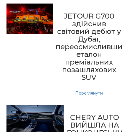
JETOUR G700
здійснив
світовий дебют у
Дубаї,
переосмисливши
еталон
преміальних
позашляхових
SUV
Переглянути
CHERY AUTO
ВИЙШЛА НА