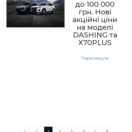
до 100 000
грн. Нові
акційні ціни
на моделі
DASHING та
X70PLUS
Переглянути
1
2
3
4
5
6
7
8