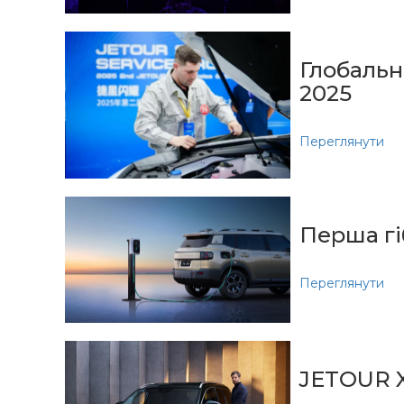
Глобальн
2025
Переглянути
Перша гі
Переглянути
JETOUR X