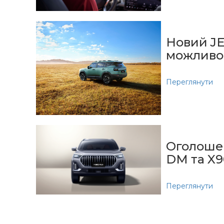
Новий JE
можливо
Переглянути
Оголошен
DM та X
Переглянути