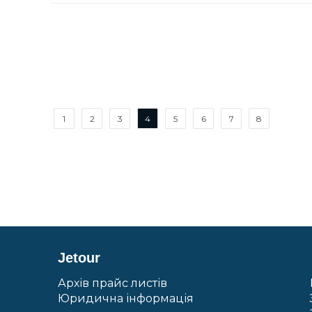
1
2
3
4
5
6
7
8
Jetour
Архів прайс листів
Юридична інформація