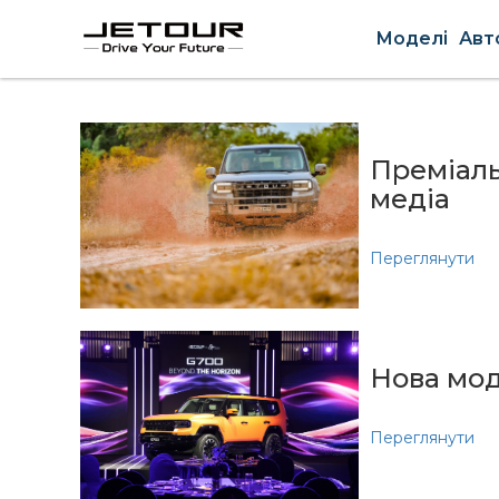
Моделі
Авт
Преміаль
медіа
Переглянути
Нова мод
Переглянути