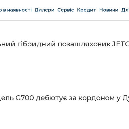
о в наявності
Дилери
Сервіс
Кредит
Новини
Для
ний гібридний позашляховик JETOU
ель G700 дебютує за кордоном у Д