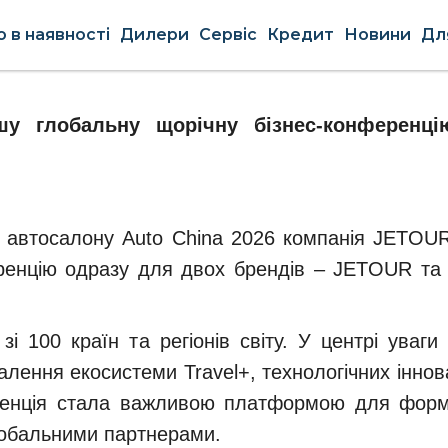
о в наявності
Дилери
Сервіс
Кредит
Новини
Для
ршу глобальну щорічну бізнес-конференц
автосалону Auto China 2026 компанія JETOUR 
нференцію одразу для двох брендів – JETOUR 
зі 100 країн та регіонів світу. У центрі уваг
ння екосистеми Travel+, технологічних інновац
ренція стала важливою платформою для форм
лобальними партнерами.