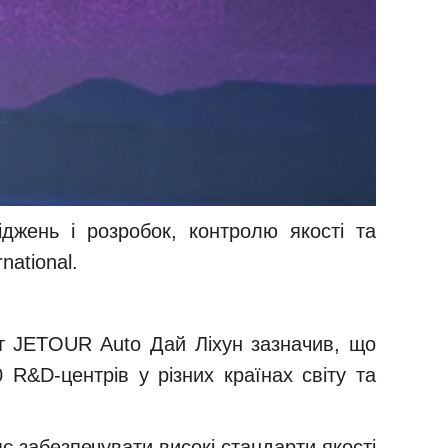
іджень і розробок, контролю якості та
ational.
ент JETOUR Auto Дай Ліхун зазначив, що
R&D-центрів у різних країнах світу та
 забезпечувати високі стандарти якості