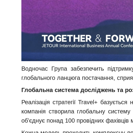
Водночас Група забезпечить підтримку
глобального ланцюга постачання, сприя
Глобальна система досліджень та ро
Реалізація стратегії Travel+ базуєтьс
компанія створила глобальну систему 
об'єднує понад 100 провідних фахівців 
Кожна модель проходить комплексну лок