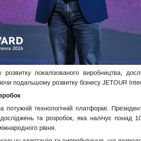
 розвитку локалізованого виробництва, досл
ючи подальшому розвитку бізнесу JETOUR Intern
зробок
я на потужній технологічній платформі. Презид
досліджень та розробок, яка налічує понад 10 
міжнародного рівня.
альну адаптацію та випробування, що дозволяє