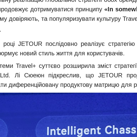
 продовжує дотримуватися принципу
«In somew
у довіряють, та популяризувати культуру Travel
+
 році JETOUR послідовно реалізує стратегію 
формує новий стиль життя для користувачів.
еми Travel+ суттєво розширила зміст стратегії
, Ltd. Лі Сюеюн підкреслив, що JETOUR про
ти диференційовану продуктову матрицю для різн