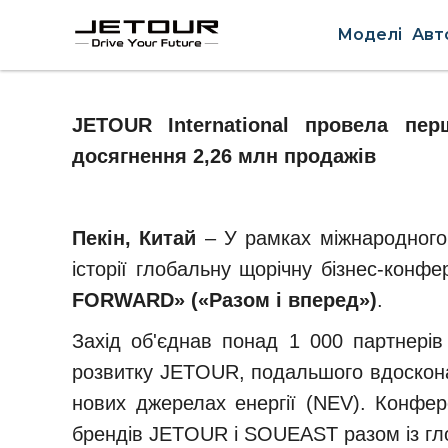
Моделі
Авт
JETOUR International провела пе
досягнення 2,26 млн продажів
Пекін, Китай
– У рамках міжнародного 
історії глобальну щорічну бізнес-ко
FORWARD» («Разом і вперед»)
.
Захід об'єднав понад 1 000 партнерів 
розвитку JETOUR, подальшого вдосконале
нових джерелах енергії (NEV). Конфе
брендів JETOUR і SOUEAST разом із г