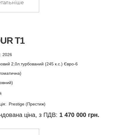
тальніше
UR T1
у: 2026
овий 2,0л.турбований (245 к.с.) Євро-6
томатична)
овний)
й
ія: Prestige (Престиж)
дована ціна, з ПДВ:
1 470 000 грн.