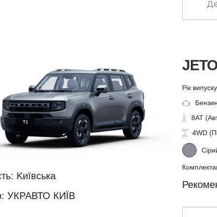
Де
JETO
Рік випуск
Бензин
8AT (Ав
4WD (П
Сіри
Комплектац
ть: Kиївська
Рекомен
: УКРАВТО КИЇВ