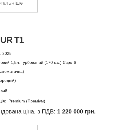
тальніше
UR T1
у: 2025
овий 1,5л. турбований (170 к.с.) Євро-6
Автоматична)
ередній)
евий
ція: Premium (Преміум)
дована ціна, з ПДВ:
1 220 000 грн.