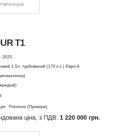
тальніше
UR T1
у: 2025
овий 1,5л. турбований (170 к.с.) Євро-6
Автоматична)
ередній)
й
ція: Premium (Преміум)
дована ціна, з ПДВ:
1 220 000 грн.