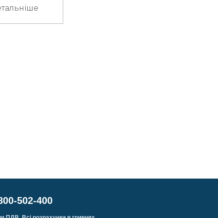
тальніше
800-502-400
м ПДВ. Всі розрахунки в гривнях.