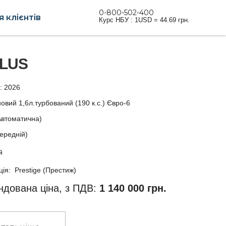
0-800-502-400
 клієнтів
Курс НБУ : 1USD = 44.69 грн.
PLUS
у: 2026
овий 1,6л.турбований (190 к.с.) Євро-6
Автоматична)
ередній)
й
ія: Prestige (Престиж)
дована ціна, з ПДВ:
1 140 000 грн.