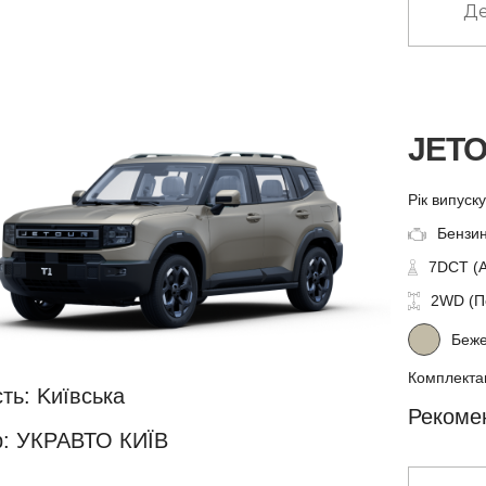
Де
JETO
Рік випуск
Бензин
7DCT (
2WD (П
Беж
Комплекта
ть: Kиївська
Рекомен
: УКРАВТО КИЇВ