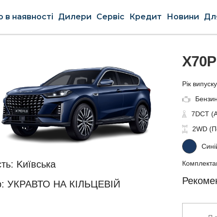
о в наявності
Дилери
Сервіс
Кредит
Новини
Для
X70
Рік випуск
Бензин
7DCT (
2WD (П
Сині
ть: Kиївська
Комплектац
Рекомен
р: УКРАВТО НА КІЛЬЦЕВІЙ