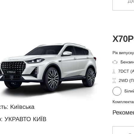
Де
X70
Рік випуск
Бензин
7DCT (
2WD (П
Біли
Комплектац
ть: Kиївська
Рекомен
: УКРАВТО КИЇВ