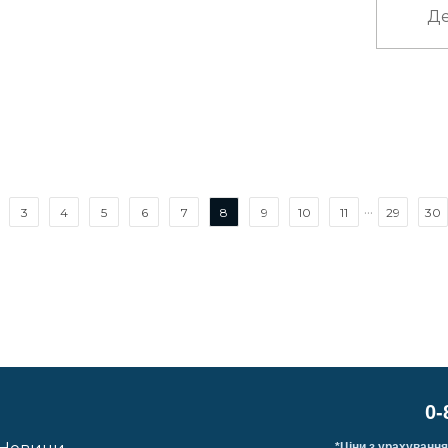
Де
...
3
4
5
6
7
8
9
10
11
29
30
0-
*Ціни з урахування