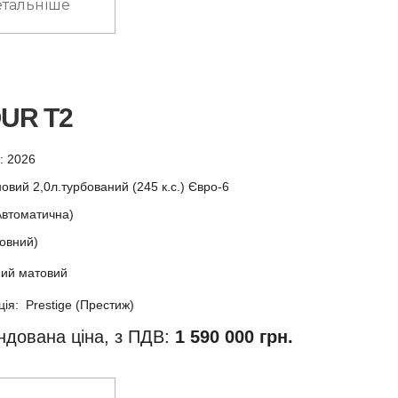
тальніше
UR T2
у: 2026
овий 2,0л.турбований (245 к.с.) Євро-6
Автоматична)
овний)
ий матовий
ія: Prestige (Престиж)
дована ціна, з ПДВ:
1 590 000 грн.