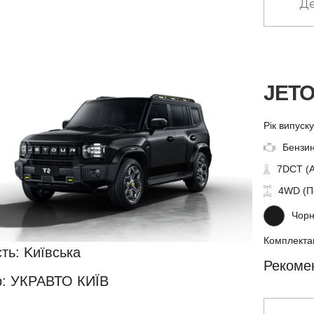
Де
JETO
Рік випуск
Бензин
7DCT (
4WD (П
Чорн
Комплектац
ть: Kиївська
Рекомен
: УКРАВТО КИЇВ