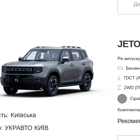
Де
JETO
Рік випуск
Бензин
7DCT (
2WD (П
Сіри
Комплекта
ть: Kиївська
Рекомен
: УКРАВТО КИЇВ