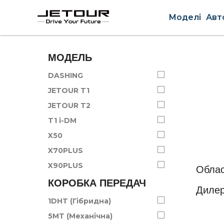
Моделі
Авт
МОДЕЛЬ
DASHING
JETOUR T1
JETOUR T2
T1 i-DM
X50
X70PLUS
X90PLUS
Облас
КОРОБКА ПЕРЕДАЧ
Диле
1DHT (Гібридна)
5MT (Механічна)