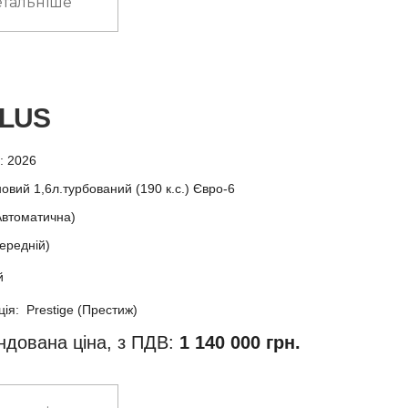
тальніше
PLUS
у: 2026
овий 1,6л.турбований (190 к.с.) Євро-6
Автоматична)
ередній)
й
ія: Prestige (Престиж)
дована ціна, з ПДВ:
1 140 000 грн.